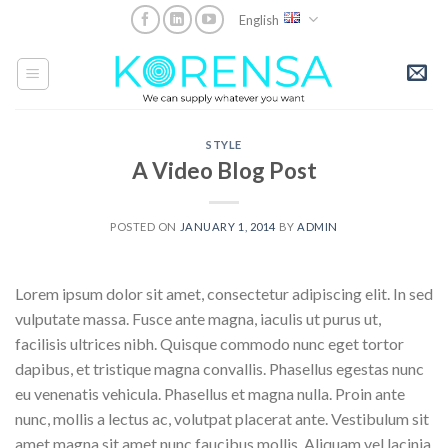
Skip
English
to
content
STYLE
A Video Blog Post
POSTED ON
JANUARY 1, 2014
BY
ADMIN
Lorem ipsum dolor sit amet, consectetur adipiscing elit. In sed
vulputate massa. Fusce ante magna, iaculis ut purus ut,
facilisis ultrices nibh. Quisque commodo nunc eget tortor
dapibus, et tristique magna convallis. Phasellus egestas nunc
eu venenatis vehicula. Phasellus et magna nulla. Proin ante
nunc, mollis a lectus ac, volutpat placerat ante. Vestibulum sit
amet magna sit amet nunc faucibus mollis. Aliquam vel lacinia