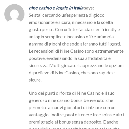
nine casino e legale in italia
says:
Se stai cercando un’esperienza di gioco
emozionante e sicura, ninecasino e la scelta
giusta per te. Con un’interfaccia user-friendly e
un login semplice, ninecasino offre un’ampia
gamma di giochi che soddisferanno tutti i gusti.
Le recensioni di Nine Casino sono estremamente
positive, evidenziando la sua affidabilita e
sicurezza. Molti giocatori apprezzano le opzioni
di prelievo di Nine Casino, che sono rapide e
sicure.
Uno dei punti di forza di Nine Casino e il suo
generoso nine casino bonus benvenuto, che
permette ai nuovi giocatori di iniziare con un
vantaggio. Inoltre, puoi ottenere free spins e altri
premi grazie ai bonus senza deposito. E anche
disponibile un no deposit bonus per coloro che