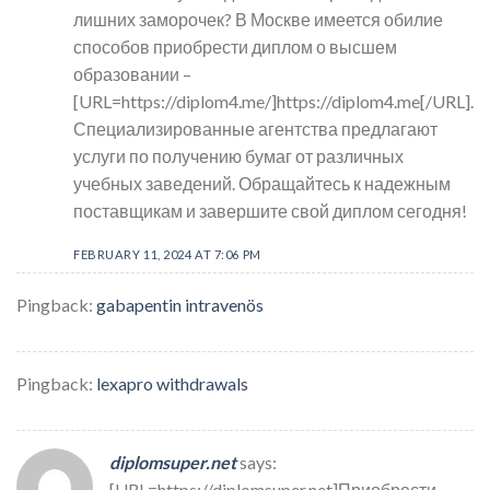
лишних заморочек? В Москве имеется обилие
способов приобрести диплом о высшем
образовании –
[URL=https://diplom4.me/]https://diplom4.me[/URL].
Специализированные агентства предлагают
услуги по получению бумаг от различных
учебных заведений. Обращайтесь к надежным
поставщикам и завершите свой диплом сегодня!
FEBRUARY 11, 2024 AT 7:06 PM
Pingback:
gabapentin intravenös
Pingback:
lexapro withdrawals
diplomsuper.net
says:
[URL=https://diplomsuper.net]Приобрести