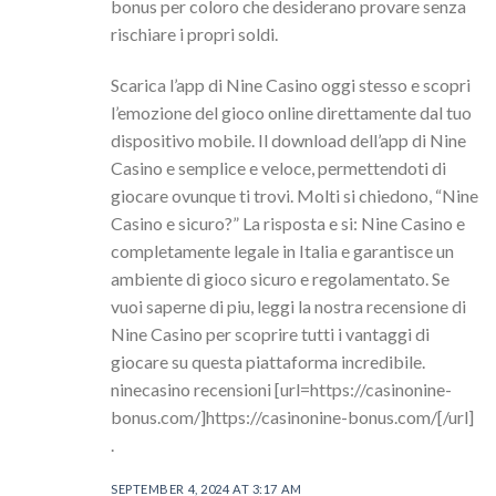
bonus per coloro che desiderano provare senza
rischiare i propri soldi.
Scarica l’app di Nine Casino oggi stesso e scopri
l’emozione del gioco online direttamente dal tuo
dispositivo mobile. Il download dell’app di Nine
Casino e semplice e veloce, permettendoti di
giocare ovunque ti trovi. Molti si chiedono, “Nine
Casino e sicuro?” La risposta e si: Nine Casino e
completamente legale in Italia e garantisce un
ambiente di gioco sicuro e regolamentato. Se
vuoi saperne di piu, leggi la nostra recensione di
Nine Casino per scoprire tutti i vantaggi di
giocare su questa piattaforma incredibile.
ninecasino recensioni [url=https://casinonine-
bonus.com/]https://casinonine-bonus.com/[/url]
.
SEPTEMBER 4, 2024 AT 3:17 AM